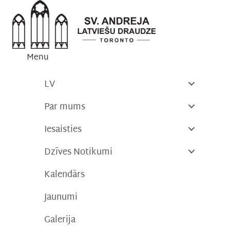
Skip
to
content
Menu
LV
Par mums
Iesaisties
Dzīves Notikumi
Kalendārs
Jaunumi
Galerija