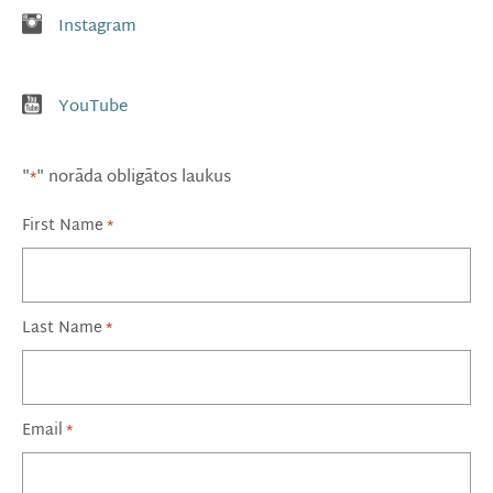
St Andrew's Instagram
Instagram
St Andrew's YouTube
YouTube
"
" norāda obligātos laukus
*
First Name
*
Last Name
*
Email
*