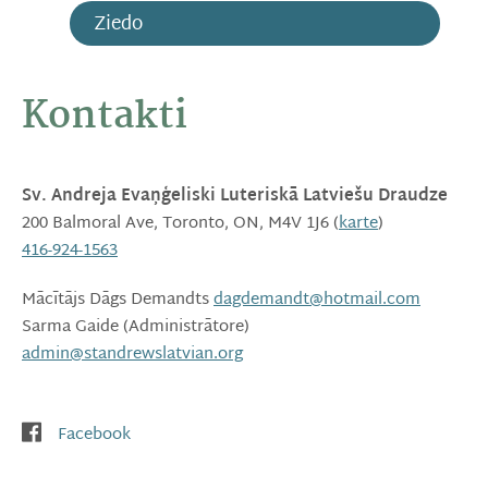
Ziedo
Kontakti
Sv. Andreja Evaņģeliski Luteriskā Latviešu Draudze
200 Balmoral Ave, Toronto, ON, M4V 1J6 (
karte
)
416-924-1563
Mācītājs Dāgs Demandts
dagdemandt@hotmail.com
Sarma Gaide (Administrātore)
admin@standrewslatvian.org
St Andrew's Facebook Group
Facebook