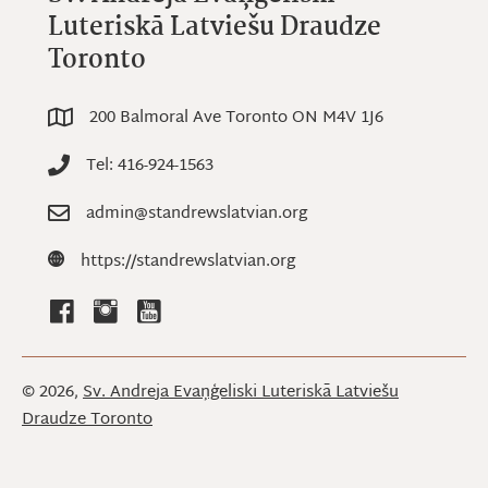
Luteriskā Latviešu Draudze
Toronto
200 Balmoral Ave Toronto ON M4V 1J6
200 Balmoral Ave Toronto ON M4V 1J6
Tel: 416-924-1563
Tel: 416-924-1563
admin@standrewslatvian.org
Email: admin@standrewslatvian.org
Website: https://standrewslatvian.org
https://standrewslatvian.org
© 2026,
Sv. Andreja Evaņģeliski Luteriskā Latviešu
Draudze Toronto