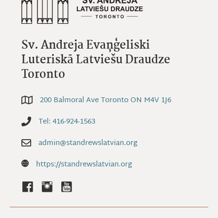
Sv. Andreja Evaņģeliski
Luteriskā Latviešu Draudze
Toronto
200 Balmoral Ave Toronto ON M4V 1J6
200 Balmoral Ave Toronto ON M4V 1J6
Tel: 416-924-1563
Tel: 416-924-1563
admin@standrewslatvian.org
Email: admin@standrewslatvian.org
Website: https://standrewslatvian.org
https://standrewslatvian.org