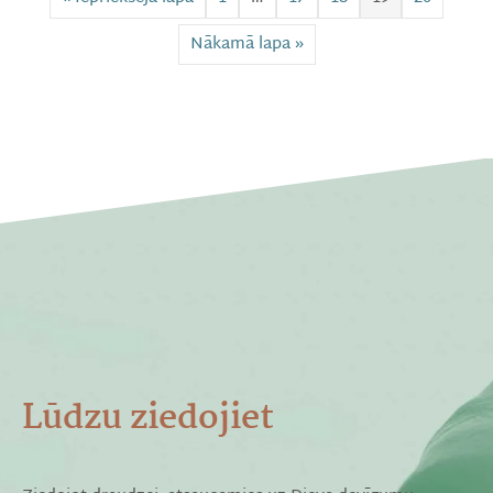
Nākamā lapa »
Lūdzu ziedojiet