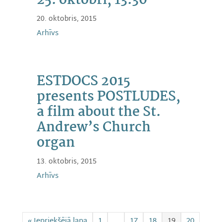
25. oktobrī, 13:30
20. oktobris, 2015
Arhīvs
ESTDOCS 2015
presents POSTLUDES,
a film about the St.
Andrew’s Church
organ
13. oktobris, 2015
Arhīvs
« Iepriekšējā lapa
1
…
17
18
19
20