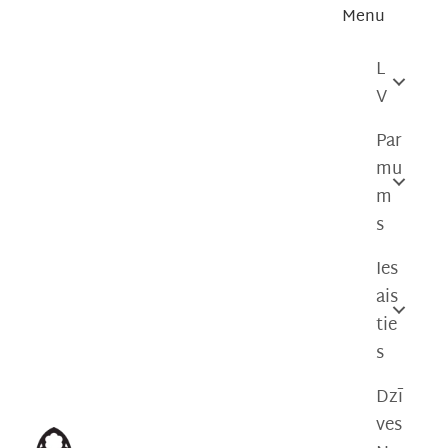
Skip
Menu
to
content
L
V
Par
mu
m
s
Ies
ais
tie
s
Dzī
ves