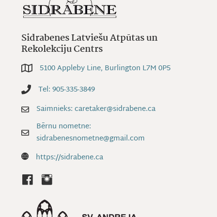
Sidrabenes Latviešu Atpūtas un
Rekolekciju Centrs
5100 Appleby Line, Burlington L7M 0P5
5100 Appleby Line, Burlington L7M 0P5
Tel: 905-335-3849
Tel: 905-335-3849
Saimnieks: caretaker@sidrabene.ca
Saimnieks: caretaker@sidrabene.ca
Bērnu nometne:
Bērnu nometne: sidrabenesnometne@gmail.com
sidrabenesnometne@gmail.com
Website: https://sidrabene.ca
https://sidrabene.ca