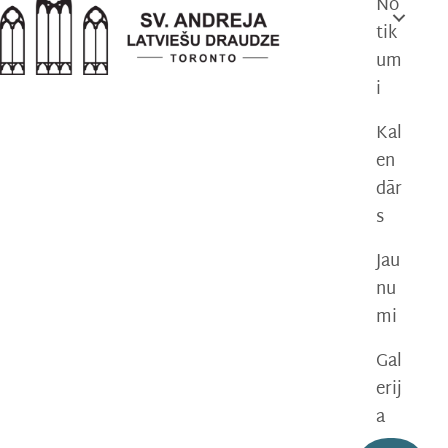
No
tik
um
i
Kal
en
dār
s
Jau
nu
mi
Gal
erij
a