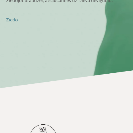
Ziedojot draudzei, atsaucamies uz Dieva devīgumu.
Ziedo