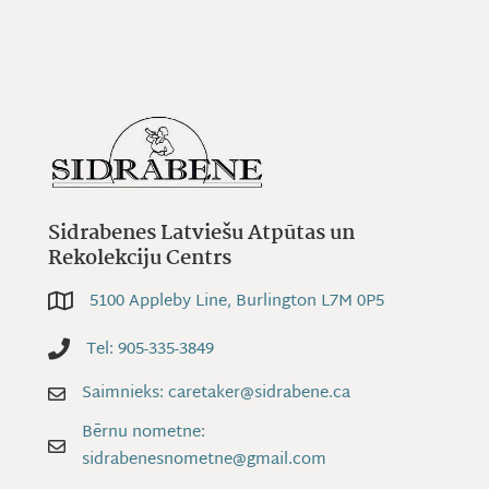
Sidrabenes Latviešu Atpūtas un
Rekolekciju Centrs
5100 Appleby Line, Burlington L7M 0P5
5100 Appleby Line, Burlington L7M 0P5
Tel: 905-335-3849
Tel: 905-335-3849
Saimnieks: caretaker@sidrabene.ca
Saimnieks: caretaker@sidrabene.ca
Bērnu nometne:
Bērnu nometne: sidrabenesnometne@gmail.com
sidrabenesnometne@gmail.com