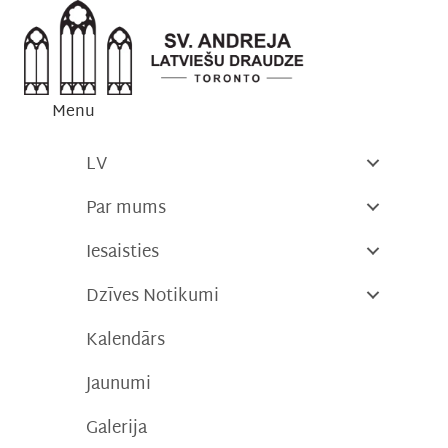
Skip
to
content
Menu
LV
Par mums
Iesaisties
Dzīves Notikumi
Kalendārs
Jaunumi
Galerija