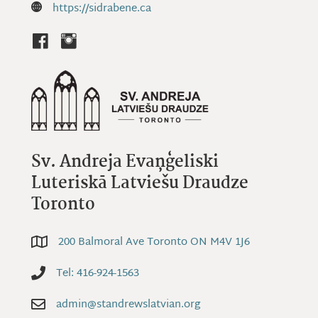
Website: https://sidrabene.ca
https://sidrabene.ca
Sv. Andreja Evaņģeliski
Luteriskā Latviešu Draudze
Toronto
200 Balmoral Ave Toronto ON M4V 1J6
200 Balmoral Ave Toronto ON M4V 1J6
Tel: 416-924-1563
Tel: 416-924-1563
admin@standrewslatvian.org
Email: admin@standrewslatvian.org