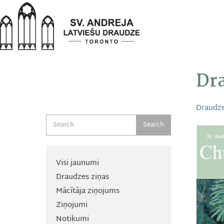
Skip
to
content
Dra
Draudze
Search
Visi jaunumi
Draudzes ziņas
Mācītāja ziņojums
Ziņojumi
Notikumi