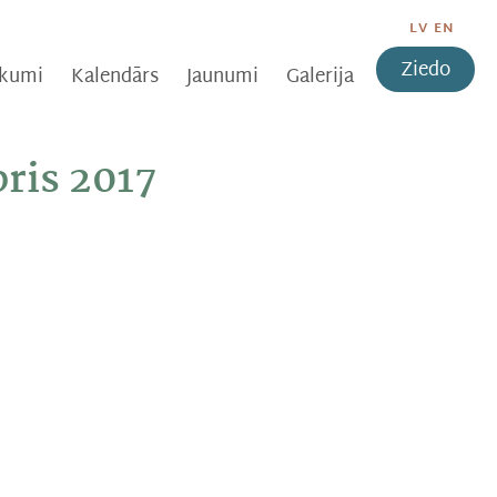
LV
EN
Ziedo
ikumi
Kalendārs
Jaunumi
Galerija
ris 2017