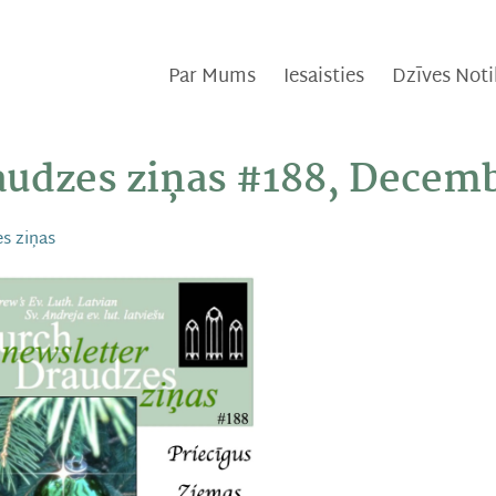
Par Mums
Iesaisties
Dzīves Not
udzes ziņas #188, Decemb
s ziņas