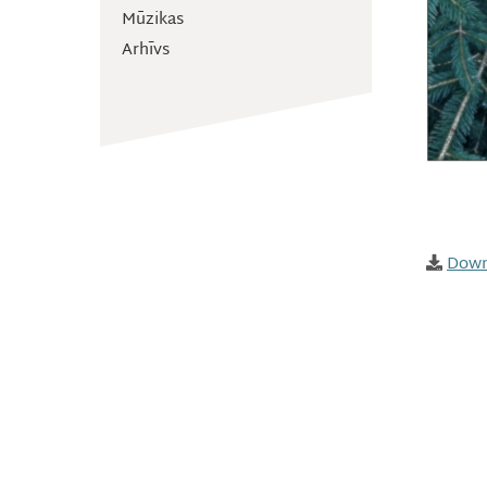
Mūzikas
Arhīvs
Down