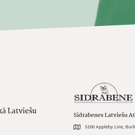
kā Latviešu
Sidrabenes Latviešu At
5100 Appleby Line, Bur
5100 Appleby Line, Burlingto