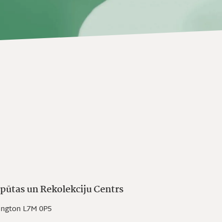
pūtas un Rekolekciju Centrs
lington L7M 0P5
n L7M 0P5