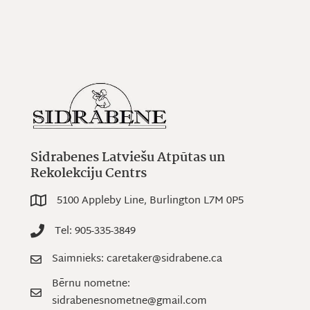
Sidrabenes Latviešu Atpūtas un
Rekolekciju Centrs
5100 Appleby Line, Burlington L7M 0P5
5100 Appleby Line, Burlington L7M 0P5
Tel: 905-335-3849
Tel: 905-335-3849
Saimnieks: caretaker@sidrabene.ca
Saimnieks: caretaker@sidrabene.ca
Bērnu nometne:
Bērnu nometne: sidrabenesnometne@gmail.com
sidrabenesnometne@gmail.com