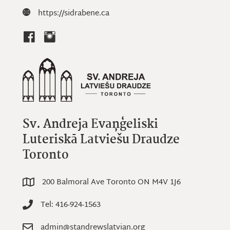
Website: https://sidrabene.ca
https://sidrabene.ca
Sv. Andreja Evaņģeliski
Luteriskā Latviešu Draudze
Toronto
200 Balmoral Ave Toronto ON M4V 1J6
200 Balmoral Ave Toronto ON M4V 1J6
Tel: 416-924-1563
Tel: 416-924-1563
admin@standrewslatvian.org
Email: admin@standrewslatvian.org