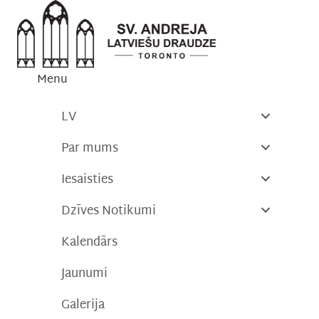
Skip
to
content
Menu
LV
Par mums
Iesaisties
Dzīves Notikumi
Kalendārs
Jaunumi
Galerija