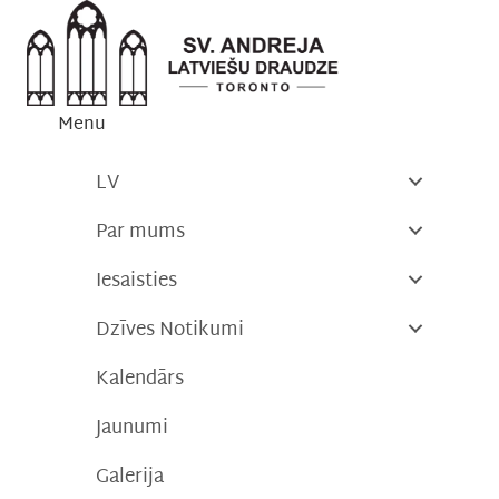
Skip
to
content
Menu
LV
Par mums
Iesaisties
Dzīves Notikumi
Kalendārs
Jaunumi
Galerija