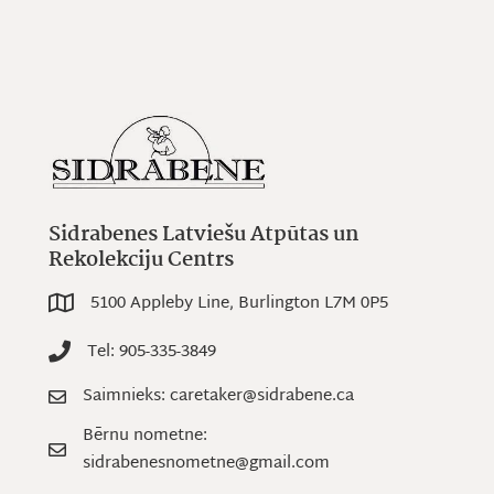
Sidrabenes Latviešu Atpūtas un
Rekolekciju Centrs
5100 Appleby Line, Burlington L7M 0P5
5100 Appleby Line, Burlington L7M 0P5
Tel: 905-335-3849
Tel: 905-335-3849
Saimnieks: caretaker@sidrabene.ca
Saimnieks: caretaker@sidrabene.ca
Bērnu nometne:
Bērnu nometne: sidrabenesnometne@gmail.com
sidrabenesnometne@gmail.com