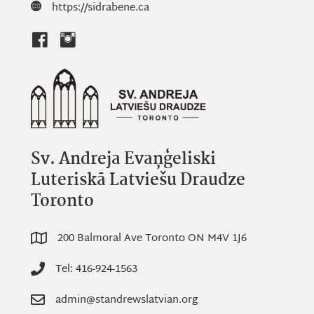
Website: https://sidrabene.ca
https://sidrabene.ca
Sv. Andreja Evaņģeliski
Luteriskā Latviešu Draudze
Toronto
200 Balmoral Ave Toronto ON M4V 1J6
200 Balmoral Ave Toronto ON M4V 1J6
Tel: 416-924-1563
Tel: 416-924-1563
admin@standrewslatvian.org
Email: admin@standrewslatvian.org