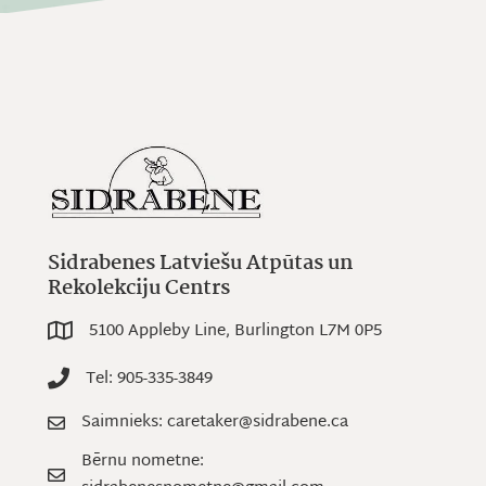
Sidrabenes Latviešu Atpūtas un
Rekolekciju Centrs
5100 Appleby Line, Burlington L7M 0P5
5100 Appleby Line, Burlington L7M 0P5
Tel: 905-335-3849
Tel: 905-335-3849
Saimnieks: caretaker@sidrabene.ca
Saimnieks: caretaker@sidrabene.ca
Bērnu nometne:
Bērnu nometne: sidrabenesnometne@gmail.com