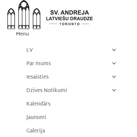
Skip
to
content
Menu
LV
Par mums
Iesaisties
Dzīves Notikumi
Kalendārs
Jaunumi
Galerija