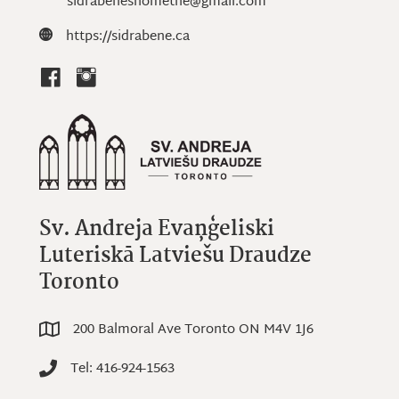
sidrabenesnometne@gmail.com
Website: https://sidrabene.ca
https://sidrabene.ca
Sv. Andreja Evaņģeliski
Luteriskā Latviešu Draudze
Toronto
200 Balmoral Ave Toronto ON M4V 1J6
200 Balmoral Ave Toronto ON M4V 1J6
Tel: 416-924-1563
Tel: 416-924-1563